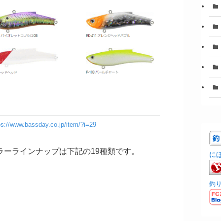
ps://www.bassday.co.jp/item/?i=29
カラーラインナップは下記の19種類です。
に
釣